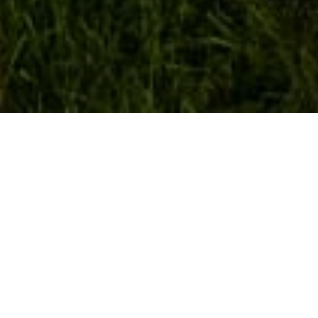
Auf dem abfallenden Gelände wurden 800 halbanonyme
Urnengräber in Staudenbeeten geschaffen. In den Hülsen
können zwei Urnen beigelegt werden. Auf 16 individuell
gefertigten Bronze-Lindenblättern, die auf Ablagesteinen
platziert wurden, können nun die Namenstafeln der
Verstorbenen angebracht werden.
Die gepflasterten Vorflächen dienen als Ablage für